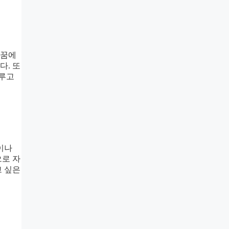
 꿈에
다. 또
다루고
이나
으로 자
고 싶은