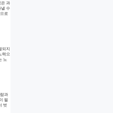
꿈은 과
타낼 수
적으로
해결되지
 노력으
는 노
사람과
이 필
서 벗