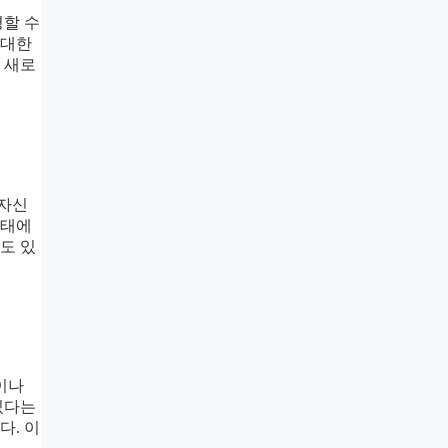
영할 수
 대한
 새로
 자신
상태에
도 있
이나
있다는
다. 이