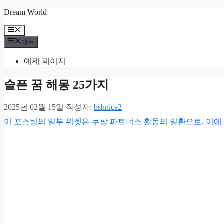
컨
Dream World
텐
메
츠
뉴
메뉴
로
건
예제 페이지
너
뛰
슬픈 꿈 해몽 25가지
기
2025년 02월 15일
작성자:
bshnice2
이 포스팅의 일부 위젯은 쿠팡 파트너스 활동의 일환으로, 이