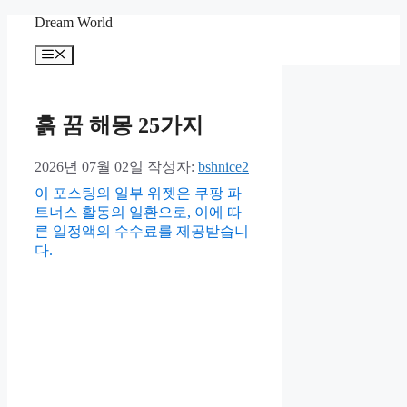
컨
Dream World
텐
메
츠
뉴
로
건
너
흙 꿈 해몽 25가지
뛰
기
2026년 07월 02일
작성자:
bshnice2
이 포스팅의 일부 위젯은 쿠팡 파
트너스 활동의 일환으로, 이에 따
른 일정액의 수수료를 제공받습니
다.