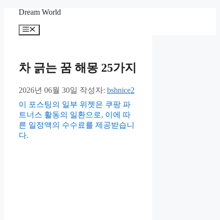
컨
Dream World
텐
메
츠
뉴
로
건
너
차 긁는 꿈 해몽 25가지
뛰
기
2026년 06월 30일
작성자:
bshnice2
이 포스팅의 일부 위젯은 쿠팡 파
트너스 활동의 일환으로, 이에 따
른 일정액의 수수료를 제공받습니
다.