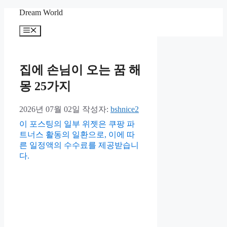
컨
Dream World
텐
메
츠
뉴
로
건
너
집에 손님이 오는 꿈 해
뛰
몽 25가지
기
2026년 07월 02일
작성자:
bshnice2
이 포스팅의 일부 위젯은 쿠팡 파
트너스 활동의 일환으로, 이에 따
른 일정액의 수수료를 제공받습니
다.