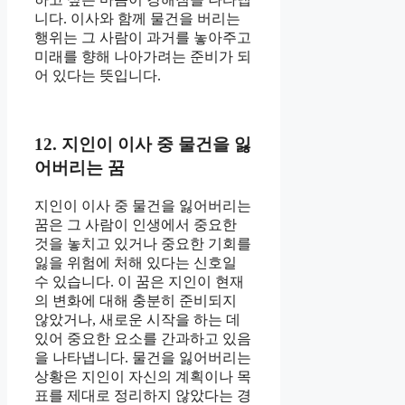
니다. 이사와 함께 물건을 버리는
행위는 그 사람이 과거를 놓아주고
미래를 향해 나아가려는 준비가 되
어 있다는 뜻입니다.
12. 지인이 이사 중 물건을 잃
어버리는 꿈
지인이 이사 중 물건을 잃어버리는
꿈은 그 사람이 인생에서 중요한
것을 놓치고 있거나 중요한 기회를
잃을 위험에 처해 있다는 신호일
수 있습니다. 이 꿈은 지인이 현재
의 변화에 대해 충분히 준비되지
않았거나, 새로운 시작을 하는 데
있어 중요한 요소를 간과하고 있음
을 나타냅니다. 물건을 잃어버리는
상황은 지인이 자신의 계획이나 목
표를 제대로 정리하지 않았다는 경