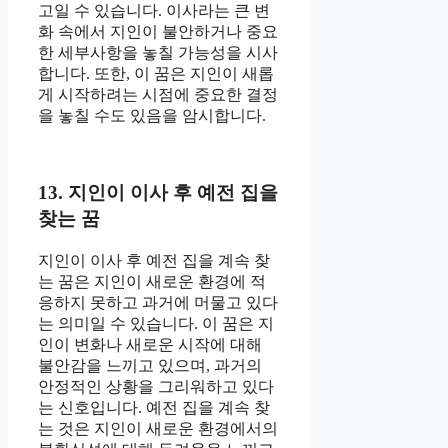
고일 수 있습니다. 이사라는 큰 변
화 속에서 지인이 불안하거나 중요
한 세부사항을 놓칠 가능성을 시사
합니다. 또한, 이 꿈은 지인이 새롭
게 시작하려는 시점에 중요한 결정
을 놓칠 수도 있음을 암시합니다.
13. 지인이 이사 후 예전 집을
찾는 꿈
지인이 이사 후 예전 집을 계속 찾
는 꿈은 지인이 새로운 환경에 적
응하지 못하고 과거에 머물고 있다
는 의미일 수 있습니다. 이 꿈은 지
인이 변화나 새로운 시작에 대해
불안감을 느끼고 있으며, 과거의
안정적인 상황을 그리워하고 있다
는 신호입니다. 예전 집을 계속 찾
는 것은 지인이 새로운 환경에서의