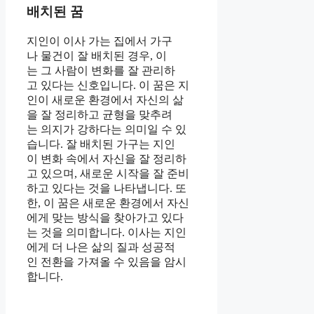
배치된 꿈
지인이 이사 가는 집에서 가구
나 물건이 잘 배치된 경우, 이
는 그 사람이 변화를 잘 관리하
고 있다는 신호입니다. 이 꿈은 지
인이 새로운 환경에서 자신의 삶
을 잘 정리하고 균형을 맞추려
는 의지가 강하다는 의미일 수 있
습니다. 잘 배치된 가구는 지인
이 변화 속에서 자신을 잘 정리하
고 있으며, 새로운 시작을 잘 준비
하고 있다는 것을 나타냅니다. 또
한, 이 꿈은 새로운 환경에서 자신
에게 맞는 방식을 찾아가고 있다
는 것을 의미합니다. 이사는 지인
에게 더 나은 삶의 질과 성공적
인 전환을 가져올 수 있음을 암시
합니다.