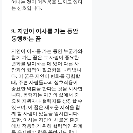
어나는 것이 어려움을 느끼고 있다
는 신호입니다.
9. 지인이 이사를 가는 동안
동행하는 꿈
지인이 이사를 가는 동안 누군가와
함께 가는 꿈은 그 사람이 중요한
변화를 맞이하는 데 있어 다른 사
람과의 협력이 필요함을 나타냅니
다. 이 꿈은 지인이 변화를 경험할
때, 주변 사람들과의 상호작용이
중요한 역할을 한다는 것을 시사합
니다. 동행자는 지인의 삶에서 중
요한 지원자나 협력자를 상징할 수
있으며, 이 꿈은 새로운 시작을 함
께 할 사람이 있음을 암시합니다.
또한, 이사는 지인이 새로운 환경
에서 적응하기 위해 협력적인 관계
를 유지해야 함을 뜻하기도 합니