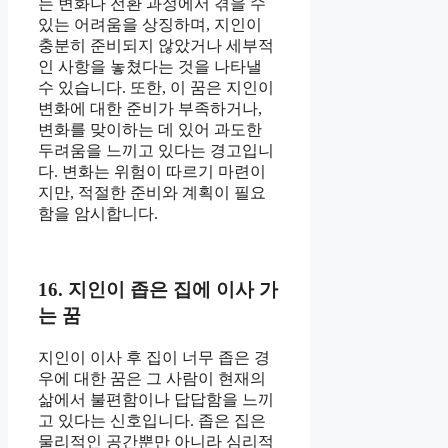
는 변화나 전환 과정에서 겪을 수
있는 어려움을 상징하며, 지인이
충분히 준비되지 않았거나 세부적
인 사항을 놓쳤다는 것을 나타낼
수 있습니다. 또한, 이 꿈은 지인이
변화에 대한 준비가 부족하거나,
변화를 맞이하는 데 있어 과도한
두려움을 느끼고 있다는 경고입니
다. 변화는 위험이 따르기 마련이
지만, 적절한 준비와 계획이 필요
함을 암시합니다.
16. 지인이 좁은 집에 이사 가
는 꿈
지인이 이사 후 집이 너무 좁은 경
우에 대한 꿈은 그 사람이 현재의
삶에서 불편함이나 답답함을 느끼
고 있다는 신호입니다. 좁은 집은
물리적인 공간뿐만 아니라 심리적