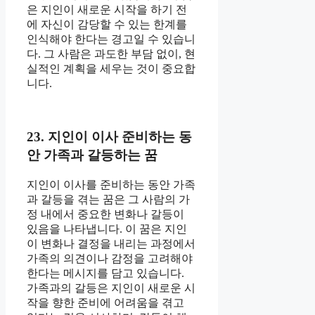
은 지인이 새로운 시작을 하기 전
에 자신이 감당할 수 있는 한계를
인식해야 한다는 경고일 수 있습니
다. 그 사람은 과도한 부담 없이, 현
실적인 계획을 세우는 것이 중요합
니다.
23. 지인이 이사 준비하는 동
안 가족과 갈등하는 꿈
지인이 이사를 준비하는 동안 가족
과 갈등을 겪는 꿈은 그 사람의 가
정 내에서 중요한 변화나 갈등이
있음을 나타냅니다. 이 꿈은 지인
이 변화나 결정을 내리는 과정에서
가족의 의견이나 감정을 고려해야
한다는 메시지를 담고 있습니다.
가족과의 갈등은 지인이 새로운 시
작을 향한 준비에 어려움을 겪고