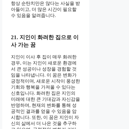
항상 순탄치만은 않다는 사실을 받
아들이고, 더 많은 시간이 필요할
수 있음을 알려줍니다.
21. 지인이 화려한 집으로 이
사 가는 꿈
지인이 이사 후 집이 매우 화려한
경우, 이는 지인이 새로운 환경에
서 큰 성공이나 성장을 경험할 것
임을 나타냅니다. 이 꿈은 변화가
긍정적이며, 새로운 시작이 풍성한
기회와 행복을 가져올 수 있다는
신호입니다. 화려한 집은 지인의
미래에 대한 큰 기대감과 자신감을
반영하며, 현재의 변화를 통해 성
공적인 결과를 얻을 수 있음을 암
시합니다. 또한, 이 꿈은 지인이 자
신의 삶에서 더 나은 것을 추구하