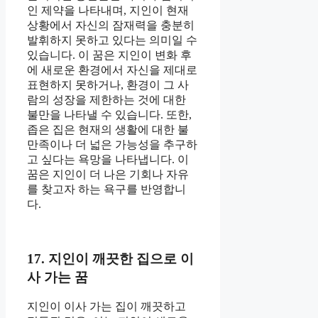
인 제약을 나타내며, 지인이 현재
상황에서 자신의 잠재력을 충분히
발휘하지 못하고 있다는 의미일 수
있습니다. 이 꿈은 지인이 변화 후
에 새로운 환경에서 자신을 제대로
표현하지 못하거나, 환경이 그 사
람의 성장을 제한하는 것에 대한
불만을 나타낼 수 있습니다. 또한,
좁은 집은 현재의 생활에 대한 불
만족이나 더 넓은 가능성을 추구하
고 싶다는 욕망을 나타냅니다. 이
꿈은 지인이 더 나은 기회나 자유
를 찾고자 하는 욕구를 반영합니
다.
17. 지인이 깨끗한 집으로 이
사 가는 꿈
지인이 이사 가는 집이 깨끗하고