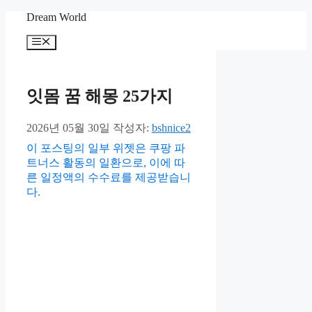
컨
Dream World
텐
메
츠
뉴
로
건
너
잇몸 꿈 해몽 25가지
뛰
기
2026년 05월 30일
작성자:
bshnice2
이 포스팅의 일부 위젯은 쿠팡 파
트너스 활동의 일환으로, 이에 따
른 일정액의 수수료를 제공받습니
다.