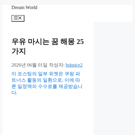
컨
Dream World
텐
메
츠
뉴
로
건
너
우유 마시는 꿈 해몽 25
뛰
가지
기
2026년 06월 01일
작성자:
bshnice2
이 포스팅의 일부 위젯은 쿠팡 파
트너스 활동의 일환으로, 이에 따
른 일정액의 수수료를 제공받습니
다.