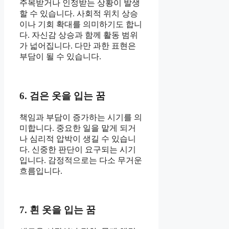
주목받거나 인정받는 상황이 발생
할 수 있습니다. 사회적 위치 상승
이나 기회 확대를 의미하기도 합니
다. 자신감 상승과 함께 활동 범위
가 넓어집니다. 다만 과한 표현은
부담이 될 수 있습니다.
6. 검은 옷을 입는 꿈
책임과 부담이 증가하는 시기를 의
미합니다. 중요한 일을 맡게 되거
나 심리적 압박이 생길 수 있습니
다. 신중한 판단이 요구되는 시기
입니다. 감정적으로는 다소 무거운
흐름입니다.
7. 흰 옷을 입는 꿈