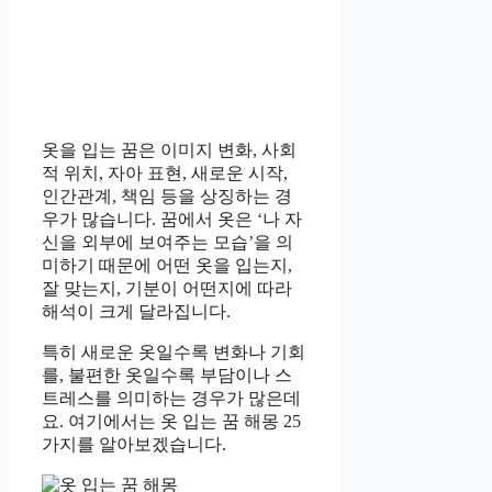
옷을 입는 꿈은 이미지 변화, 사회
적 위치, 자아 표현, 새로운 시작,
인간관계, 책임 등을 상징하는 경
우가 많습니다. 꿈에서 옷은 ‘나 자
신을 외부에 보여주는 모습’을 의
미하기 때문에 어떤 옷을 입는지,
잘 맞는지, 기분이 어떤지에 따라
해석이 크게 달라집니다.
특히 새로운 옷일수록 변화나 기회
를, 불편한 옷일수록 부담이나 스
트레스를 의미하는 경우가 많은데
요. 여기에서는 옷 입는 꿈 해몽 25
가지를 알아보겠습니다.