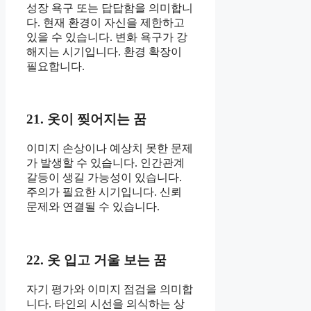
성장 욕구 또는 답답함을 의미합니
다. 현재 환경이 자신을 제한하고
있을 수 있습니다. 변화 욕구가 강
해지는 시기입니다. 환경 확장이
필요합니다.
21. 옷이 찢어지는 꿈
이미지 손상이나 예상치 못한 문제
가 발생할 수 있습니다. 인간관계
갈등이 생길 가능성이 있습니다.
주의가 필요한 시기입니다. 신뢰
문제와 연결될 수 있습니다.
22. 옷 입고 거울 보는 꿈
자기 평가와 이미지 점검을 의미합
니다. 타인의 시선을 의식하는 상