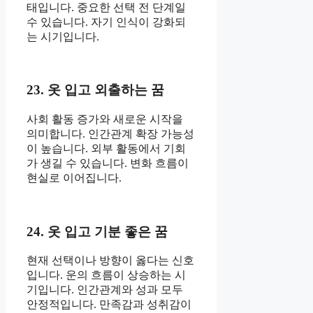
태입니다. 중요한 선택 전 단계일
수 있습니다. 자기 인식이 강화되
는 시기입니다.
23. 옷 입고 외출하는 꿈
사회 활동 증가와 새로운 시작을
의미합니다. 인간관계 확장 가능성
이 높습니다. 외부 활동에서 기회
가 생길 수 있습니다. 변화 흐름이
현실로 이어집니다.
24. 옷 입고 기분 좋은 꿈
현재 선택이나 방향이 옳다는 신호
입니다. 운의 흐름이 상승하는 시
기입니다. 인간관계와 성과 모두
안정적입니다. 만족감과 성취감이