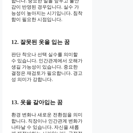
합니다. 중요한 일을 앞두고 불안
감이 반영된 경우입니다. 실수 가
능성이 높아지는 시기입니다. 침착
함이 필요한 시점입니다.
12. 잘못된 옷을 입는 꿈
판단 착오나 선택 실수를 의미할
수 있습니다. 인간관계에서 오해가
생길 가능성이 있습니다. 중요한
결정은 재검토가 필요합니다. 경고
성 의미가 강합니다.
13. 옷을 갈아입는 꿈
환경 변화나 새로운 전환점을 의미
합니다. 직장이나 인간관계 변화가
나타날 수 있습니다. 자신을 새롭