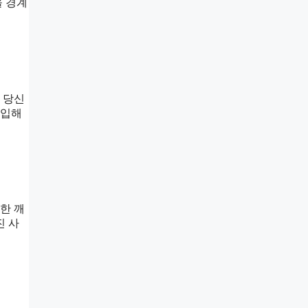
을 경계
 당신
대입해
한 깨
진 사