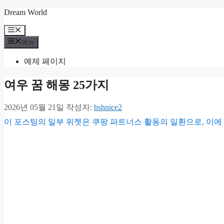
컨
Dream World
텐
메
츠
뉴
메뉴
로
건
예제 페이지
너
뛰
여우 꿈 해몽 25가지
기
2026년 05월 21일
작성자:
bshnice2
이 포스팅의 일부 위젯은 쿠팡 파트너스 활동의 일환으로, 이