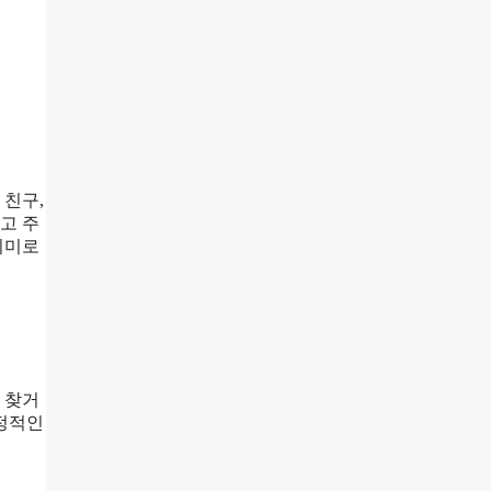
 친구,
고 주
의미로
 찾거
긍정적인