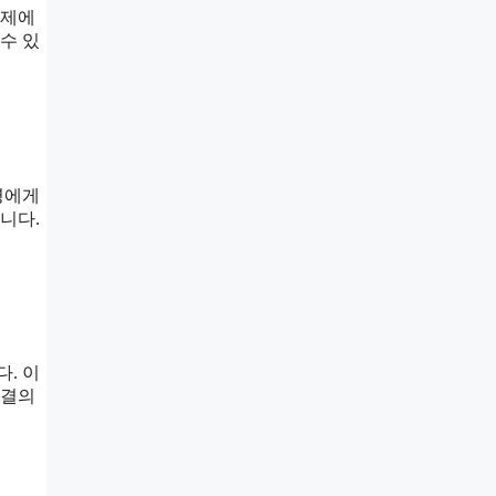
문제에
수 있
명에게
니다.
. 이
해결의