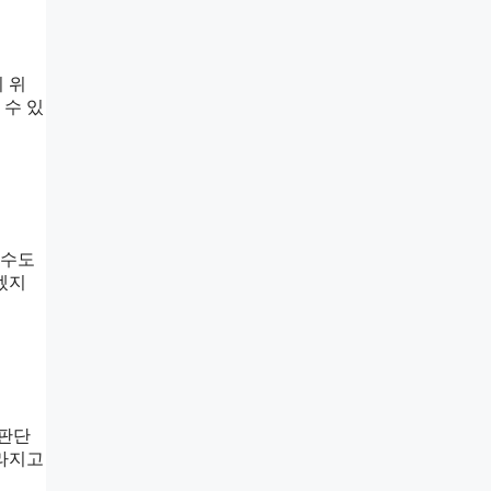
 위
 수 있
 수도
겠지
 판단
사라지고