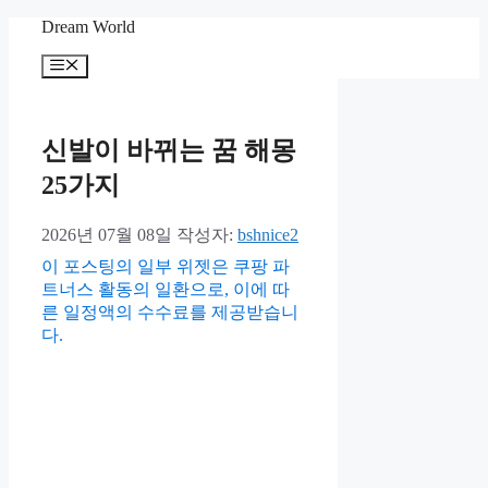
컨
Dream World
텐
메
츠
뉴
로
건
너
신발이 바뀌는 꿈 해몽
뛰
25가지
기
2026년 07월 08일
작성자:
bshnice2
이 포스팅의 일부 위젯은 쿠팡 파
트너스 활동의 일환으로, 이에 따
른 일정액의 수수료를 제공받습니
다.