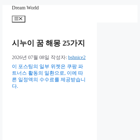
컨
Dream World
텐
메
츠
뉴
로
건
너
시누이 꿈 해몽 25가지
뛰
기
2026년 07월 08일
작성자:
bshnice2
이 포스팅의 일부 위젯은 쿠팡 파
트너스 활동의 일환으로, 이에 따
른 일정액의 수수료를 제공받습니
다.