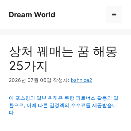
컨
텐
Dream World
메
츠
로
뉴
건
너
상처 꿰매는 꿈 해몽
뛰
기
25가지
2026년 07월 06일
작성자:
bshnice2
이 포스팅의 일부 위젯은 쿠팡 파트너스 활동의 일
환으로, 이에 따른 일정액의 수수료를 제공받습니
다.