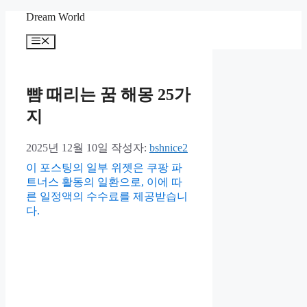
컨
Dream World
텐
메
츠
뉴
로
건
너
뺨 때리는 꿈 해몽 25가
뛰
지
기
2025년 12월 10일
작성자:
bshnice2
이 포스팅의 일부 위젯은 쿠팡 파
트너스 활동의 일환으로, 이에 따
른 일정액의 수수료를 제공받습니
다.