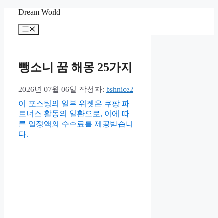
컨
Dream World
텐
메
츠
뉴
로
건
너
뺑소니 꿈 해몽 25가지
뛰
기
2026년 07월 06일
작성자:
bshnice2
이 포스팅의 일부 위젯은 쿠팡 파
트너스 활동의 일환으로, 이에 따
른 일정액의 수수료를 제공받습니
다.