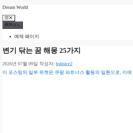
컨
Dream World
텐
메
츠
뉴
메뉴
로
건
예제 페이지
너
뛰
변기 닦는 꿈 해몽 25가지
기
2026년 07월 09일
작성자:
bshnice2
이 포스팅의 일부 위젯은 쿠팡 파트너스 활동의 일환으로, 이