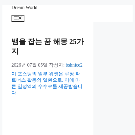
컨
Dream World
텐
메
츠
뉴
로
건
너
뱀을 잡는 꿈 해몽 25가
뛰
지
기
2026년 07월 05일
작성자:
bshnice2
이 포스팅의 일부 위젯은 쿠팡 파
트너스 활동의 일환으로, 이에 따
른 일정액의 수수료를 제공받습니
다.