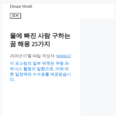
컨
Dream World
텐
메
츠
뉴
로
건
너
물에 빠진 사람 구하는
뛰
꿈 해몽 25가지
기
2026년 07월 04일
작성자:
bshnice2
이 포스팅의 일부 위젯은 쿠팡 파
트너스 활동의 일환으로, 이에 따
른 일정액의 수수료를 제공받습니
다.