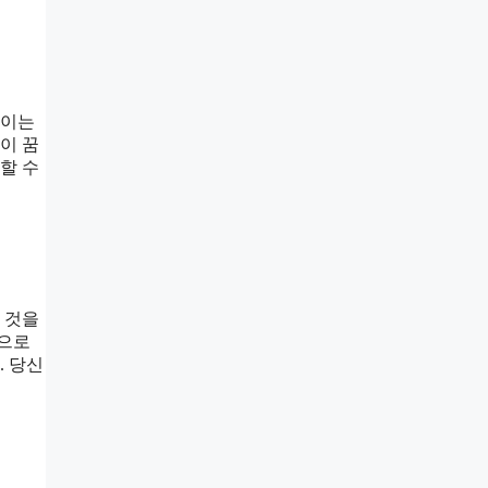
 이는
이 꿈
할 수
 것을
향으로
. 당신