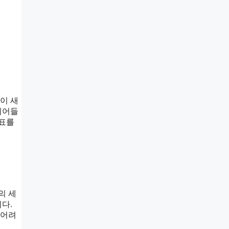
이 새
뛰어들
목표를
의 세
다.
 어려