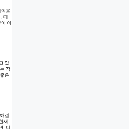
기억을
. 때
깊이 이
고 있
는 잠
 좋은
 해결
 현재
, 더