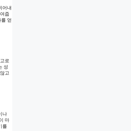
 뛰어내
보여줍
과를 얻
수고로
는 성
 않고
이나
이 마
기를