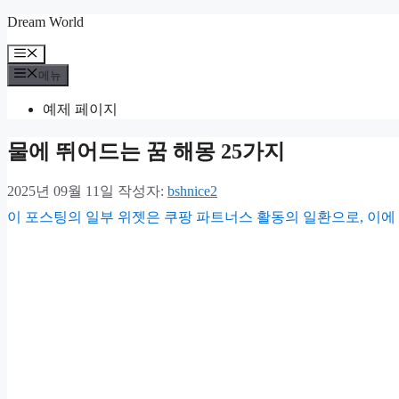
컨
Dream World
텐
메
츠
뉴
메뉴
로
건
예제 페이지
너
뛰
물에 뛰어드는 꿈 해몽 25가지
기
2025년 09월 11일
작성자:
bshnice2
이 포스팅의 일부 위젯은 쿠팡 파트너스 활동의 일환으로, 이