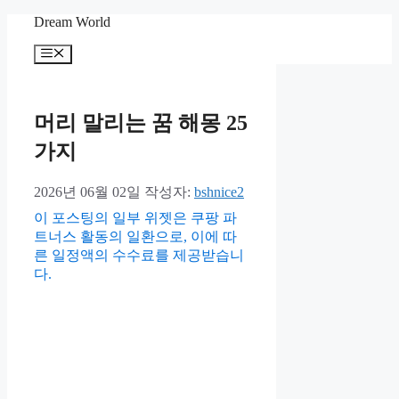
컨
Dream World
텐
메
츠
뉴
로
건
너
머리 말리는 꿈 해몽 25
뛰
가지
기
2026년 06월 02일
작성자:
bshnice2
이 포스팅의 일부 위젯은 쿠팡 파
트너스 활동의 일환으로, 이에 따
른 일정액의 수수료를 제공받습니
다.