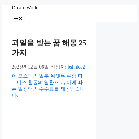
컨
Dream World
텐
메
츠
뉴
로
건
너
과일을 받는 꿈 해몽 25
뛰
가지
기
2025년 12월 06일
작성자:
bshnice2
이 포스팅의 일부 위젯은 쿠팡 파
트너스 활동의 일환으로, 이에 따
른 일정액의 수수료를 제공받습니
다.