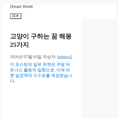
컨
Dream World
텐
메
츠
뉴
로
건
너
고양이 구하는 꿈 해몽
뛰
25가지
기
2026년 07월 03일
작성자:
bshnice2
이 포스팅의 일부 위젯은 쿠팡 파
트너스 활동의 일환으로, 이에 따
른 일정액의 수수료를 제공받습니
다.