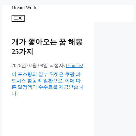
컨
Dream World
텐
메
츠
뉴
로
건
너
개가 쫓아오는 꿈 해몽
뛰
25가지
기
2026년 07월 08일
작성자:
bshnice2
이 포스팅의 일부 위젯은 쿠팡 파
트너스 활동의 일환으로, 이에 따
른 일정액의 수수료를 제공받습니
다.